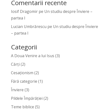
Comentarii recente
Iosif Dragomir
pe
Un studiu despre Înviere –
partea I
Lucian Umbrărescu
pe
Un studiu despre Înviere
– partea I
Categorii
A Doua Venire a lui Isus
(3)
Cărți
(2)
Cesaționism
(2)
Fără categorie
(1)
Înviere
(3)
Pildele Împărăției
(2)
Teme biblice
(5)