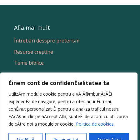
Află mai mult
Întrebări desspre preterism
Resurse creștine
Teme biblice
Èinem cont de confidenÈialitatea ta
Discută și împărtășește
UtilizÄm module cookie pentru a vÄ Ã®mbunÄtÄÈi
experienÈa de navigare, pentru a oferi anunÈuri sau
conÈinut personalizat Èi pentru a analiza traficul nostru.
FÄcÃ¢nd clic pe âAccept Allâ, sunteÈi de acord cu utilizarea
de cÄtre noi a modulelor cookie.
Politica de cookies
© 2025 Iosif Dragomir | Toate drepturile
rezervate |
Termeni și condiții
|
Politica de
ModificÄ
Respinge tot
AcceptÄ tot